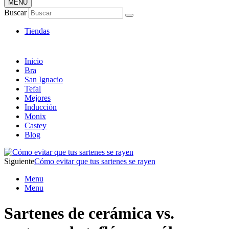
MENÚ
Tienda Online de Sartenes
Buscar
Nuevos Modelos
Tiendas
Inicio
Bra
San Ignacio
Tefal
Mejores
Inducción
Monix
Castey
Blog
Siguiente
Cómo evitar que tus sartenes se rayen
Menu
Menu
Sartenes de cerámica vs.