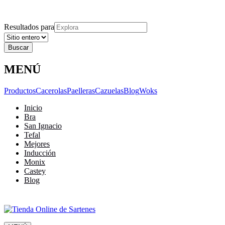
Explora
Cerrar
Menu
Cerrar
Resultados para
MENÚ
Productos
Cacerolas
Paelleras
Cazuelas
Blog
Woks
Inicio
Bra
San Ignacio
Tefal
Mejores
Inducción
Monix
Castey
Blog