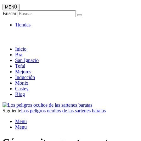
MENÚ
Tienda Online de Sartenes
Buscar
Nuevos Modelos
Tiendas
Inicio
Bra
San Ignacio
Tefal
Mejores
Inducción
Monix
Castey
Blog
Siguiente
Los peligros ocultos de las sartenes baratas
Menu
Menu