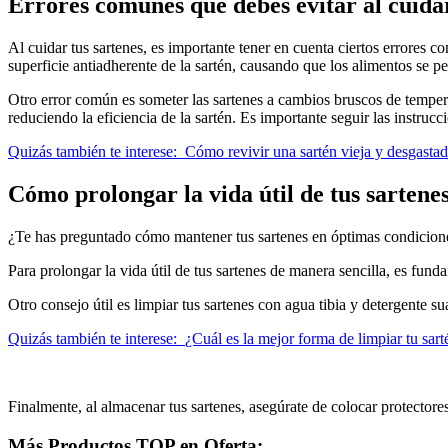
Errores comunes que debes evitar al cuidar
Al cuidar tus sartenes, es importante tener en cuenta ciertos errores 
superficie antiadherente de la sartén, causando que los alimentos se 
Otro error común es someter las sartenes a cambios bruscos de temperat
reduciendo la eficiencia de la sartén. Es importante seguir las instrucc
Quizás también te interese:
Cómo revivir una sartén vieja y desgasta
Cómo prolongar la vida útil de tus sartenes
¿Te has preguntado cómo mantener tus sartenes en óptimas condicion
Para prolongar la vida útil de tus sartenes de manera sencilla, es fund
Otro consejo útil es limpiar tus sartenes con agua tibia y detergente 
Quizás también te interese:
¿Cuál es la mejor forma de limpiar tu sart
Finalmente, al almacenar tus sartenes, asegúrate de colocar protectore
Más Productos TOP en Oferta: