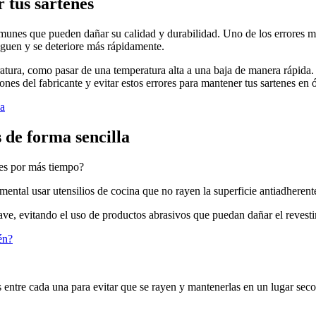
 tus sartenes
comunes que pueden dañar su calidad y durabilidad. Uno de los errores má
peguen y se deteriore más rápidamente.
ura, como pasar de una temperatura alta a una baja de manera rápida. Es
iones del fabricante y evitar estos errores para mantener tus sartenes en
da
 de forma sencilla
es por más tiempo?
amental usar utensilios de cocina que no rayen la superficie antiadherent
suave, evitando el uso de productos abrasivos que puedan dañar el revest
én?
s entre cada una para evitar que se rayen y mantenerlas en un lugar seco