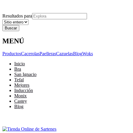
Explora
Cerrar
Menu
Cerrar
Resultados para
MENÚ
Productos
Cacerolas
Paelleras
Cazuelas
Blog
Woks
Inicio
Bra
San Ignacio
Tefal
Mejores
Inducción
Monix
Castey
Blog