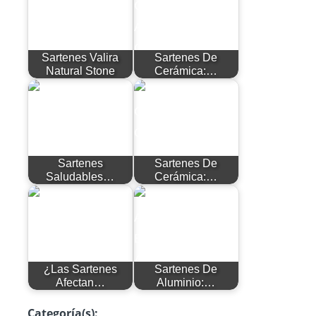
Sartenes Valira
Sartenes De
Natural Stone
Cerámica:…
Sartenes
Sartenes De
Saludables…
Cerámica:…
¿Las Sartenes
Sartenes De
Afectan…
Aluminio:…
Categoría(s):
Blog