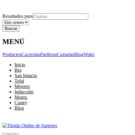
Explora
Cerrar
Menu
Cerrar
Resultados para
MENÚ
Productos
Cacerolas
Paelleras
Cazuelas
Blog
Woks
Inicio
Bra
San Ignacio
Tefal
Mejores
Inducción
Monix
Castey
Blog