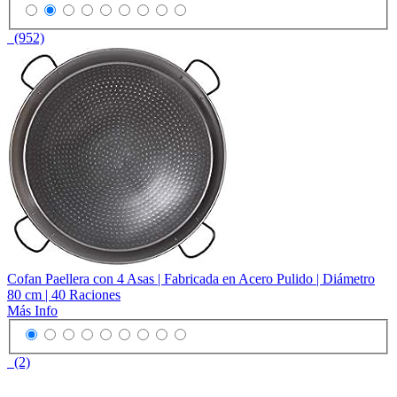
(952)
Cofan Paellera con 4 Asas | Fabricada en Acero Pulido | Diámetro
80 cm | 40 Raciones
Más Info
(2)