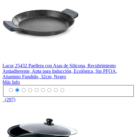
Lacor 25432 Paellera con Asas de Silicona, Recubrimiento
Antiadherente, Apta para Inducción, Ecológica, Sin PFOA,
Aluminio Fundido, 32cm, Negro
Más Info
(297)