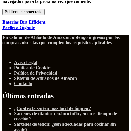
navegador para la próxima vez que comente.
Baterias Bra Efficient
Paellera Gigante
En calidad de Afiliado de Amazon, obtengo ingresos por las
compras adscritas que cumplen los requisitos aplicables
Aviso Legal
Política de Cookies
Política de Privacidad
Sistema de Afiliados de Amazon
Contacto
Últimas entradas
¿Cuál es la sartén más fácil de limpiar?
Sartenes de titanio: ¿cuánto influyen en el tiempo de
cocción?
Sartenes de teflón: ¿son adecuadas para cocinar sin
aceite?