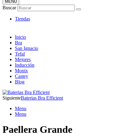
MENÚ
Tienda Online de Sartenes
Buscar
Nuevos Modelos
Tiendas
Inicio
Bra
San Ignacio
Tefal
Mejores
Inducción
Monix
Castey
Blog
Siguiente
Baterias Bra Efficient
Menu
Menu
Paellera Grande