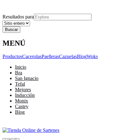
Explora
Cerrar
Menu
Cerrar
Resultados para
MENÚ
Productos
Cacerolas
Paelleras
Cazuelas
Blog
Woks
Inicio
Bra
San Ignacio
Tefal
Mejores
Inducción
Monix
Castey
Blog