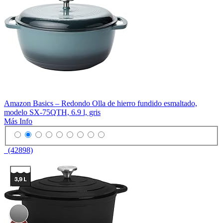
Amazon Basics – Redondo Olla de hierro fundido esmaltado,
modelo SX-75QTH, 6.9 l, gris
Más Info
(42898)