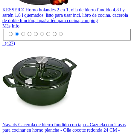
KESSER® Horno holandés 2 en 1, olla de hierro fundido 4,8 l y
sartén 1,8 l quemados, listo para usar incl. libro de cocina, cacerola
de doble función, tapa/sartén para cocina, camping
Más Info
(427)
Navaris Cacerola de hierro fundido con tapa - Cazuela con 2 asas
para cocinar en horno plancha - Olla cocotte redonda 24 CM -