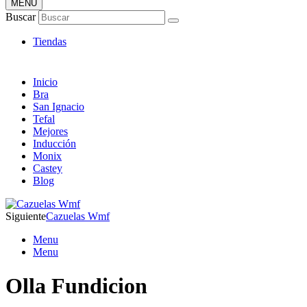
MENÚ
Tienda Online de Sartenes
Buscar
Nuevos Modelos
Tiendas
Inicio
Bra
San Ignacio
Tefal
Mejores
Inducción
Monix
Castey
Blog
Siguiente
Cazuelas Wmf
Menu
Menu
Olla Fundicion