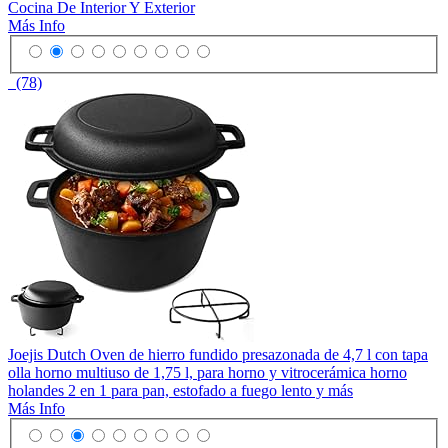
Cocina De Interior Y Exterior
Más Info
(78)
Joejis Dutch Oven de hierro fundido presazonada de 4,7 l con tapa
olla horno multiuso de 1,75 l, para horno y vitrocerámica horno
holandes 2 en 1 para pan, estofado a fuego lento y más
Más Info