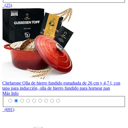
(25)
Chefarone Olla de hierro fundido esmaltada de 26 cm y 4,7 l, con
tapa para inducción, olla de hierro fundido para hornear pan
Más Info
(691)