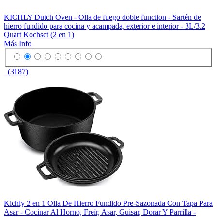
KICHLY Dutch Oven - Olla de fuego doble function - Sartén de
hierro fundido para cocina y acampada, exterior e interior - 3L/3.2
Quart Kochset (2 en 1)
Más Info
(3187)
Kichly 2 en 1 Olla De Hierro Fundido Pre-Sazonada Con Tapa Para
Asar - Cocinar Al Horno, Freír, Asar, Guisar, Dorar Y Parrilla -