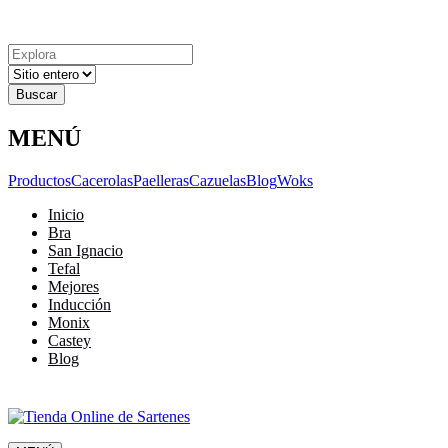
Explora
Cerrar
Menu
Cerrar
Resultados
para
MENÚ
Productos
Cacerolas
Paelleras
Cazuelas
Blog
Woks
Inicio
Bra
San Ignacio
Tefal
Mejores
Inducción
Monix
Castey
Blog