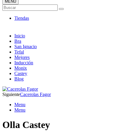
MENÚ
Tienda Online de Sartenes
Buscar
Nuevos Modelos
Tiendas
Inicio
Bra
San Ignacio
Tefal
Mejores
Inducción
Monix
Castey
Blog
Siguiente
Cacerolas Fagor
Menu
Menu
Olla Castey