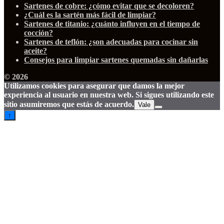
Sartenes de cobre: ¿cómo evitar que se decoloren?
¿Cuál es la sartén más fácil de limpiar?
Sartenes de titanio: ¿cuánto influyen en el tiempo de
cocción?
Sartenes de teflón: ¿son adecuadas para cocinar sin
aceite?
Consejos para limpiar sartenes quemadas sin dañarlas
© 2026
Utilizamos cookies para asegurar que damos la mejor
experiencia al usuario en nuestra web. Si sigues utilizando este
sitio asumiremos que estás de acuerdo.
Vale
↑