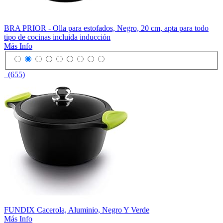
BRA PRIOR - Olla para estofados, Negro, 20 cm, apta para todo
tipo de cocinas incluida inducción
Más Info
(655)
FUNDIX Cacerola, Aluminio, Negro Y Verde
Más Info