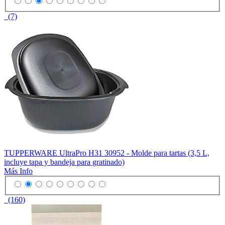
(7)
TUPPERWARE UltraPro H31 30952 - Molde para tartas (3,5 L,
incluye tapa y bandeja para gratinado)
Más Info
(160)