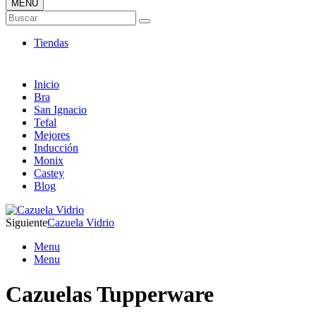
MENÚ
Tienda Online de Sartenes
Buscar
Nuevos Modelos
Tiendas
Inicio
Bra
San Ignacio
Tefal
Mejores
Inducción
Monix
Castey
Blog
Siguiente
Cazuela Vidrio
Menu
Menu
Cazuelas Tupperware