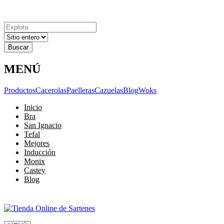
Explora
Cerrar
Menu
Cerrar
Resultados
para
MENÚ
Productos
Cacerolas
Paelleras
Cazuelas
Blog
Woks
Inicio
Bra
San Ignacio
Tefal
Mejores
Inducción
Monix
Castey
Blog