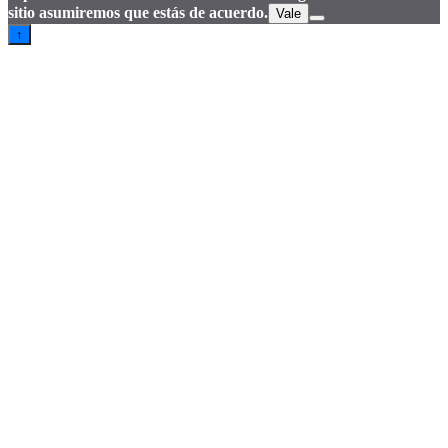
sitio asumiremos que estás de acuerdo.
Vale
↑