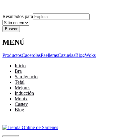
Explora
Cerrar
Menu
Cerrar
Resultados para
MENÚ
Productos
Cacerolas
Paelleras
Cazuelas
Blog
Woks
Inicio
Bra
San Ignacio
Tefal
Mejores
Inducción
Monix
Castey
Blog