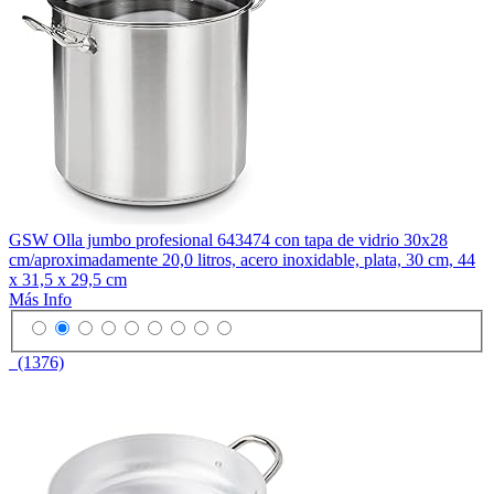
GSW Olla jumbo profesional 643474 con tapa de vidrio 30x28
cm/aproximadamente 20,0 litros, acero inoxidable, plata, 30 cm, 44
x 31,5 x 29,5 cm
Más Info
(1376)