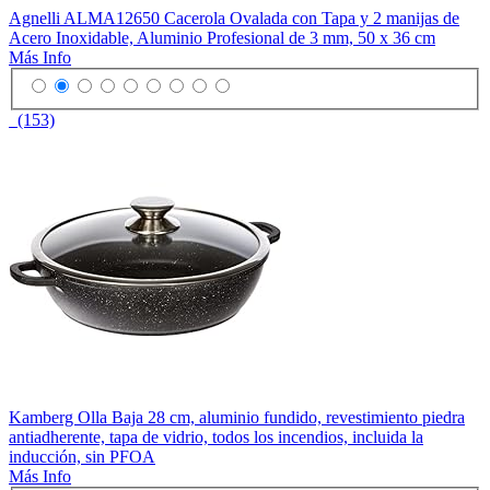
Agnelli ALMA12650 Cacerola Ovalada con Tapa y 2 manijas de
Acero Inoxidable, Aluminio Profesional de 3 mm, 50 x 36 cm
Más Info
(153)
Kamberg Olla Baja 28 cm, aluminio fundido, revestimiento piedra
antiadherente, tapa de vidrio, todos los incendios, incluida la
inducción, sin PFOA
Más Info