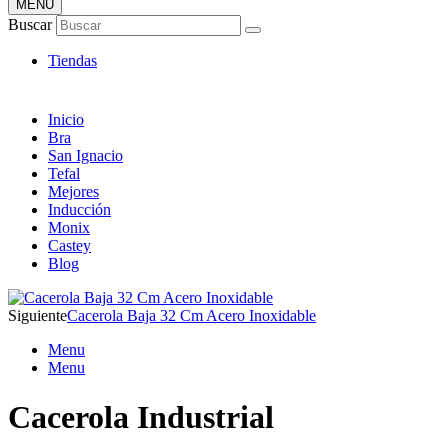
MENÚ
Tienda Online de Sartenes
Buscar
Nuevos Modelos
Tiendas
Inicio
Bra
San Ignacio
Tefal
Mejores
Inducción
Monix
Castey
Blog
Siguiente
Cacerola Baja 32 Cm Acero Inoxidable
Menu
Menu
Cacerola Industrial