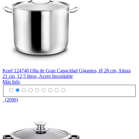
Kopf 124740 Olla de Gran Capacidad Gigantos, Ø 28 cm, Altura
21 cm, 12,5 litros, Acero Inoxidable
Más Info
(2096)