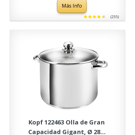
Más Info
para Todo Tipo de cocinas,
Especial inducción. 50% de
(255)
Ahorro energético.
Kopf 122463 Olla de Gran
Capacidad Gigant, Ø 28