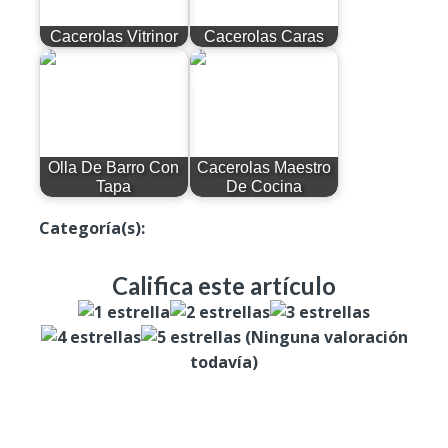
Cacerolas Vitrinor
Cacerolas Caras
Olla De Barro Con
Cacerolas Maestro
Tapa
De Cocina
Categoría(s):
Cacerolas
Califica este artículo
(Ninguna valoración
todavía)