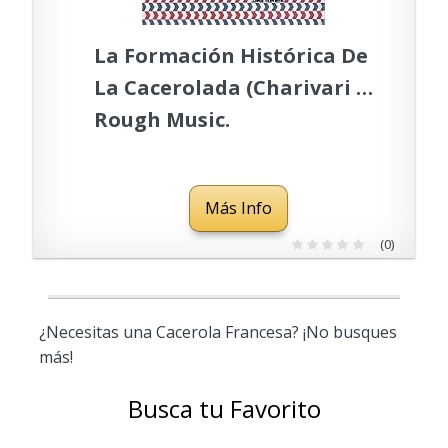
La Formación Histórica De
La Cacerolada (Charivari y
Rough Music.
correspondencia y Textos
afines. 1970-1972) (Acuse de
Más Info
recibo, correspondencias)
(0)
¿Necesitas una Cacerola Francesa? ¡No busques
más!
Busca tu Favorito