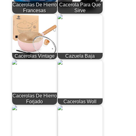
Cacerolas De Hierro
Cacerola Para Que
Francesas
Sirve
Cacerolas Vintage
Cazuela Baja
Cacerolas De Hierro
Forjado
Cacerolas Woll