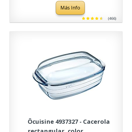
6 Pulgadas, Amarillo
Más Info
(466)
Ôcuisine 4937327 - Cacerola
rectangular, color