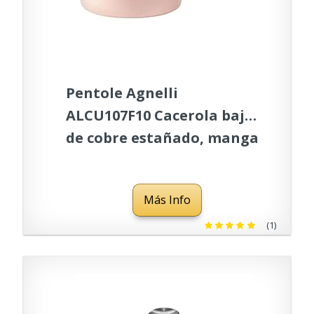
Pentole Agnelli
ALCU107F10 Cacerola baja
de cobre estañado, manga
de cobre liso Latón
fundido estilo francés, 10
Más Info
cm
(1)