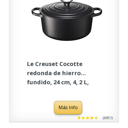
Le Creuset Cocotte
redonda de hierro
fundido, 24 cm, 4, 2 L,
Todas Las Fuentes de
Calor incluso inducción,
Más Info
Negro Mate,
21177240000430
(6951)