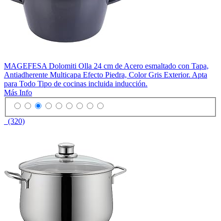
MAGEFESA Dolomiti Olla 24 cm de Acero esmaltado con Tapa,
Antiadherente Multicapa Efecto Piedra, Color Gris Exterior. Apta
para Todo Tipo de cocinas incluida inducción.
Más Info
(320)