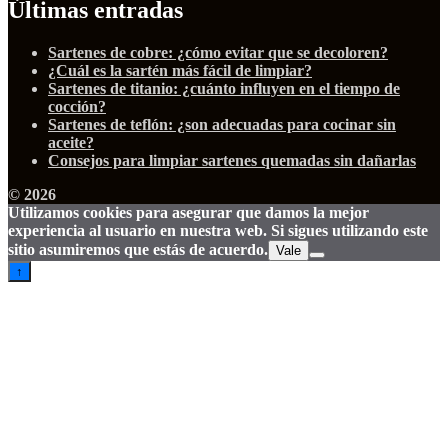
Últimas entradas
Sartenes de cobre: ¿cómo evitar que se decoloren?
¿Cuál es la sartén más fácil de limpiar?
Sartenes de titanio: ¿cuánto influyen en el tiempo de
cocción?
Sartenes de teflón: ¿son adecuadas para cocinar sin
aceite?
Consejos para limpiar sartenes quemadas sin dañarlas
© 2026
Utilizamos cookies para asegurar que damos la mejor
experiencia al usuario en nuestra web. Si sigues utilizando este
sitio asumiremos que estás de acuerdo.
Vale
↑