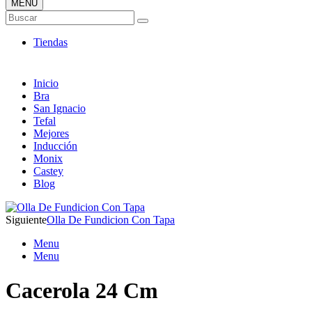
MENÚ
Tienda Online de Sartenes
Buscar
Nuevos Modelos
Tiendas
Inicio
Bra
San Ignacio
Tefal
Mejores
Inducción
Monix
Castey
Blog
Siguiente
Olla De Fundicion Con Tapa
Menu
Menu
Cacerola 24 Cm