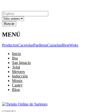
Explora
Cerrar
Menu
Cerrar
Resultados
para
MENÚ
Productos
Cacerolas
Paelleras
Cazuelas
Blog
Woks
Inicio
Bra
San Ignacio
Tefal
Mejores
Inducción
Monix
Castey
Blog