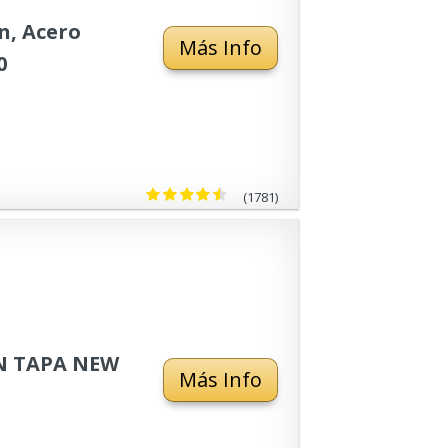
n, Acero
Más Info
0
(1781)
N TAPA NEW
Más Info