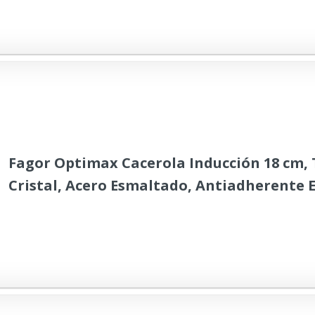
Fagor Optimax Cacerola Inducción 18 cm,
Cristal, Acero Esmaltado, Antiadherente 
XYLAN PLUS sin PFOA, Apta Para Todas Las
Vitrocerámica, Gas, Horno, Lavavajillas, R