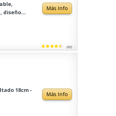
able,
Más Info
n, diseño
s,
to para horno
(65)
ltado 18cm -
Más Info