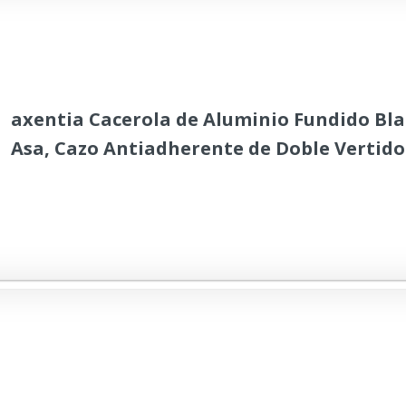
axentia Cacerola de Aluminio Fundido Bla
Asa, Cazo Antiadherente de Doble Vertid
Tipo de Cocina, Ø aprox. 18 cm, Negro