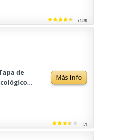
(129)
 Tapa de
Más Info
Ecológico
 Cocinas,
ojo
(7)