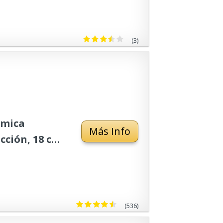
(3)
ámica
Más Info
cción, 18 cm
(536)