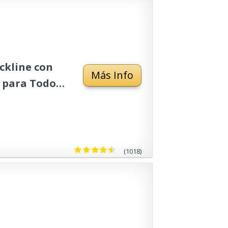
ckline con
Más Info
o para Todo
(1018)