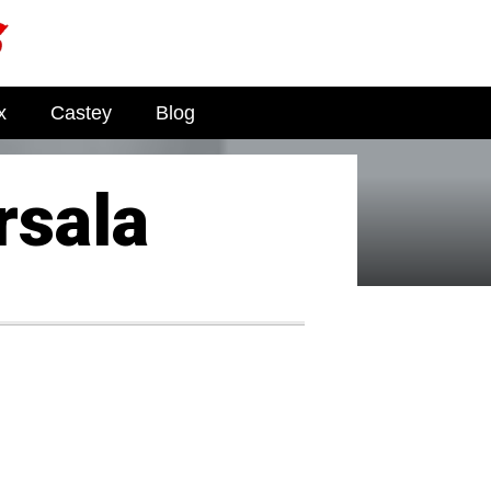
x
Castey
Blog
rsala