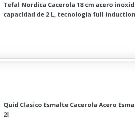
Tefal Nordica Cacerola 18 cm acero inoxid
capacidad de 2 L, tecnología full inductio
minimalista, tapa de cristal, apta para ga
vitrocerámica, eléctricas e inducción, ap
Quid Clasico Esmalte Cacerola Acero Esma
2l